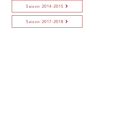
Saison 2014-2015
Saison 2017-2018
ORGUES DE VANVES
17 Place de la République
92170 VANVES, France
E-mail : info@orguesdevanves.org
© 2023 par ORGUES DE VANVES
Mentions légales
© Les photos et textes sont la propriété de
ORGUES DE VANVES ou de ses partenaires,
reproduction interdite sans autorisation