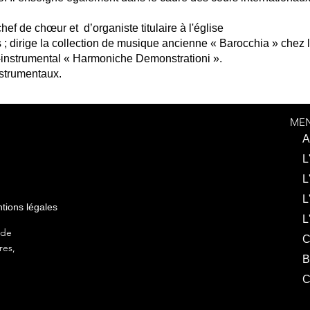
ef de chœur et d’organiste titulaire à l'église
dirige la collection de musique ancienne « Barocchia » chez l’
l-instrumental « Harmoniche Demonstrationi ».
nstrumentaux.
ME
A
L
L
L
tions légales
L
é de
C
res,
B
C