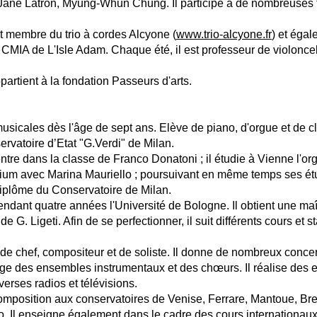
Jane Latron, Myung-Whun Chung. Il participe à de nombreuses t
t membre du trio à cordes Alcyone (
www.trio-alcyone.fr
) et égal
t CMIA de L'Isle Adam. Chaque été, il est professeur de violoncel
rtient à la fondation Passeurs d'arts.
icales dès l'âge de sept ans. Elève de piano, d'orgue et de cl
rvatoire d’Etat "G.Verdi" de Milan.
l rentre dans la classe de Franco Donatoni ; il étudie à Vienne l
orium avec Marina Mauriello ; poursuivant en même temps ses é
e diplôme du Conservatoire de Milan.
endant quatre années l'Université de Bologne. Il obtient une maî
G. Ligeti. Afin de se perfectionner, il suit différents cours et s
de chef, compositeur et de soliste. Il donne de nombreux concer
irige des ensembles instrumentaux et des chœurs. Il réalise des
erses radios et télévisions.
composition aux conservatoires de Venise, Ferrare, Mantoue, Bres
. Il enseigne également dans le cadre des cours internationaux 