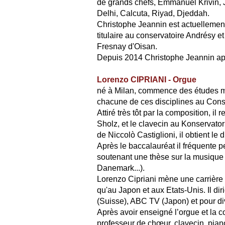
de grands chefs, Emmanuel Krivin, 
Delhi, Calcuta, Riyad, Djeddah.
Christophe Jeannin est actuellemen
titulaire au conservatoire Andrésy e
Fresnay d'Oisan.
Depuis 2014 Christophe Jeannin appa
Lorenzo CIPRIANI - Orgue
né à Milan, commence des études mus
chacune de ces disciplines au Conse
Attiré très tôt par la composition, i
Sholz, et le clavecin au Konservat
de Niccolò Castiglioni, il obtient l
Après le baccalauréat il fréquente p
soutenant une thèse sur la musique de 
Danemark...).
Lorenzo Cipriani mène une carrière 
qu'au Japon et aux Etats-Unis. Il d
(Suisse), ABC TV (Japon) et pour div
Après avoir enseigné l’orgue et la 
professeur de chœur, clavecin, piano