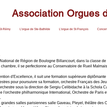
Association Orgues 
 St-Rémy
L'orgue de Ste-Bathilde
L'orgue de St-François
Concer
e
ational de Région de Boulogne Billancourt, dans la classe de M
e chambre, il se perfectionne au Conservatoire de Rueil Malmai
ention d'Excellence, il suit une formation supérieure diplômant
estres pour poursuivre sa formation, orchestre Français des Jeu
orchestre sous la direction de Sergiu Celibidache à la Schola 
 de l'orchestre philharmonique International, Orchestre de Paris 
.
grandes salles parisiennes salle Gaveau, Pleyel, théâtre des 